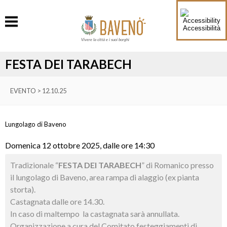
Accessibilità
Vivere la città e i suoi borghi
FESTA DEI TARABECH
EVENTO > 12.10.25
Lungolago di Baveno
Domenica 12 ottobre 2025, dalle ore 14:30
Tradizionale “
FESTA DEI TARABECH
” di Romanico presso
il lungolago di Baveno, area rampa di alaggio (ex pianta
storta).
Castagnata dalle ore 14.30.
In caso di maltempo la castagnata sarà annullata.
Organizzazione a cura del Comitato festeggiamenti di