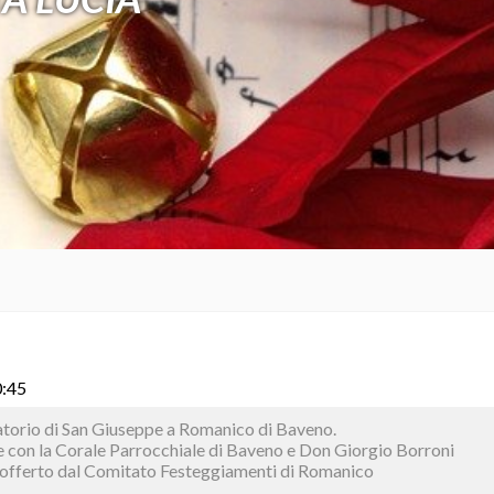
0:45
ratorio di San Giuseppe a Romanico di Baveno.
 con la Corale Parrocchiale di Baveno e Don Giorgio Borroni
o offerto dal Comitato Festeggiamenti di Romanico