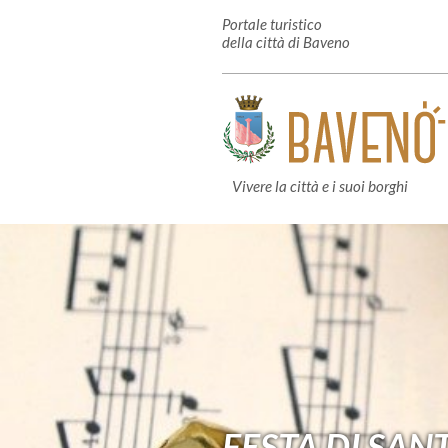
Portale turistico
della città di Baveno
Vivere la città e i suoi borghi
FESTA DI SAN