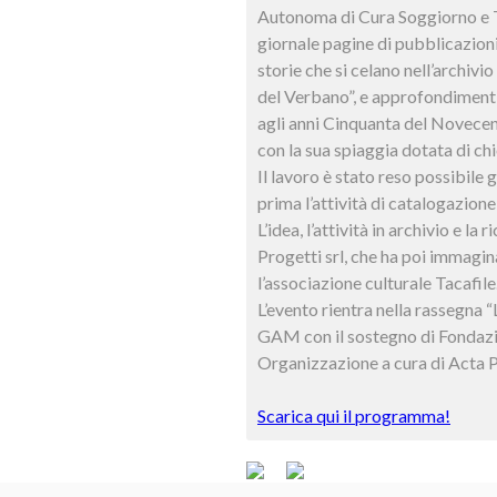
Autonoma di Cura Soggiorno e Turi
giornale pagine di pubblicazioni
storie che si celano nell’archivi
del Verbano”, e approfondimenti 
agli anni Cinquanta del Novecen
con la sua spiaggia dotata di ch
Il lavoro è stato reso possibile
prima l’attività di catalogazion
L’idea, l’attività in archivio e l
Progetti srl, che ha poi immagina
l’associazione culturale Tacafile
L’evento rientra nella rassegna
GAM con il sostegno di Fondaz
Organizzazione a cura di Acta P
Scarica qui il programma!