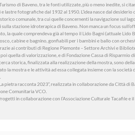
smo di Baveno, tra le fonti utilizzate, più o meno inedite, si citano
 e lastre fotografiche dal 1932 al 1950. L’idea nasce dal desiderio d
o storico comunale, tra cui quelle concernenti la navigazione sul lago
sulla stazione idroterapica di Baveno. Non manca un focus sull’offe
to, la quale comprendeva già al tempo il Lido Bagni (attuale Lido 
iosco, cabine e bagnino, gonfiabili per i bambini e ballo con orchest
 grazie ai contributi di Regione Piemonte – Settore Archivi e Bibliot
e poi quella di valorizzazione, e di Fondazione Cassa di Risparmio 
a ricerca storica, finalizzata alla realizzazione della mostra, sono dell
to la mostra e le attività ad essa collegata insieme con la società 
.
 “La pietra racconta 2023”, realizzata in collaborazione da Città 
ione Comunitaria VCO.
rogetti in collaborazione con l’Associazione Culturale Tacafile e 