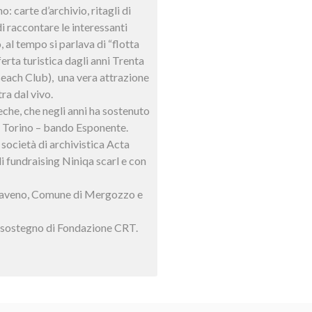
: carte d’archivio, ritagli di
i raccontare le interessanti
, al tempo si parlava di “flotta
rta turistica dagli anni Trenta
Beach Club), una vera attrazione
ra dal vivo.
eche, che negli anni ha sostenuto
di Torino – bando Esponente.
a società di archivistica Acta
di fundraising Niniqa scarl e con
di Baveno, Comune di Mergozzo e
il sostegno di Fondazione CRT.