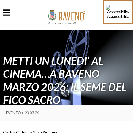
Accessibilità
Vivere la città e i suoi borghi
METTI UN LUNEDI’ AL
CINEMA…A BAVENO
MARZO 2026: IL SEME DEL
FICO SACRO
EVENTO > 23.03.26
Centro Culturale Nostr@domus