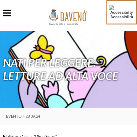
Accessibilità
Vivere la città e i suoi borghi
NATI PER LEGGERE:
LETTURE AD ALTA VOCE
EVENTO > 28.09.24
Biblioteca Civica “Olga Ginesi”