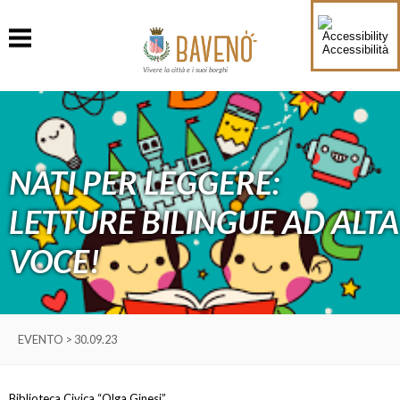
Accessibilità
Vivere la città e i suoi borghi
NATI PER LEGGERE:
LETTURE BILINGUE AD ALTA
VOCE!
EVENTO > 30.09.23
Biblioteca Civica “Olga Ginesi”