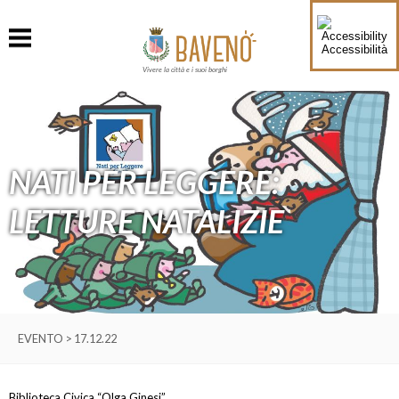
Accessibilità
Vivere la città e i suoi borghi
NATI PER LEGGERE:
LETTURE NATALIZIE
EVENTO > 17.12.22
Biblioteca Civica “Olga Ginesi”