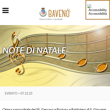
Accessibilità
Vivere la città e i suoi borghi
NOTE DI NATALE
EVENTO > 07.12.23
Chiesa parrocchiale dei SS. Gervaso e Protaso e Battistero di S. Giovanni