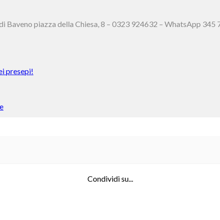
à di Baveno piazza della Chiesa, 8 – 0323 924632 – WhatsApp 345
ei presepi!
e
Condividi su...