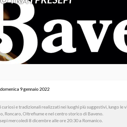
 domenica 9 gennaio 2022
uriosi e tradizionali realizzati nei luoghi più suggestivi, lungo le vie
o, Roncaro, Oltrefiume e nel centro storico di Baveno.
sepi mercoledì 8 dicembre alle ore 20:30 a Romanico.