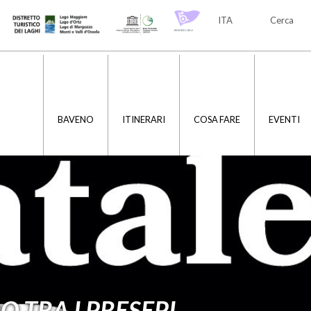
ITA
Cerca
ITA
ENG
BAVENO
ITINERARI
COSA FARE
EVENTI
 TRA I PRESEPI