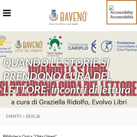
Accessibilità
Vivere la città e i suoi borghi
QUANDO LE STORIE SI
PRENDONO CURA DEL
LETTORE: incontri di lettura
EVENTO > 18.05.26
Biblioteca Civica “Olga Ginesi”