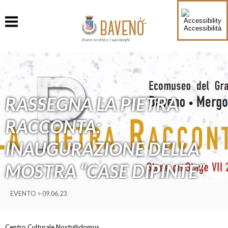
Accessibilità
Vivere la città e i suoi borghi
RASSEGNA LA PIETRA
RACCONTA:
INAUGURAZIONE DELLA
MOSTRA “CASE DIPINTE”
EVENTO > 09.06.23
Centro Culturale Nostr@domus