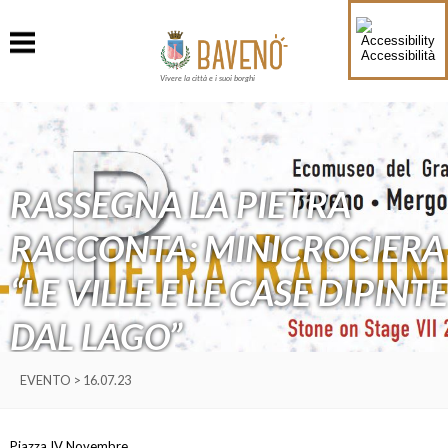
Accessibilità
Vivere la città e i suoi borghi
RASSEGNA LA PIETRA
RACCONTA: MINICROCIERA
“LE VILLE E LE CASE DIPINTE
DAL LAGO”
EVENTO > 16.07.23
Piazza IV Novembre