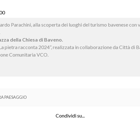
.00
rdo Parachini, alla scoperta dei luoghi del turismo bavenese con vis
.
azza della Chiesa di Baveno.
 “La pietra racconta 2024”, realizzata in collaborazione da Città 
ione Comunitaria VCO.
RA PAESAGGIO
Condividi su...