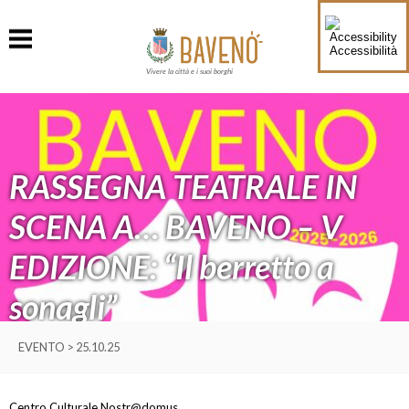
Accessibilità
Vivere la città e i suoi borghi
RASSEGNA TEATRALE IN
SCENA A… BAVENO – V
EDIZIONE: “Il berretto a
sonagli”
EVENTO > 25.10.25
Centro Culturale Nostr@domus