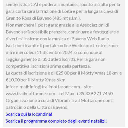
sentieristica CAI e poderali montane, il punto più alto per la
gara corta sarà la frazione di Loita e per la lunga la Cava di
Granito Rosa di Baveno (485 mt s.l.m.).
Non mancherà il post gara: grazie alle Associazioni di
Baveno sarà possibile pranzare, continuare a festeggiare e
divertirsi insieme con la musica di Baveno Web Radio.
Iscrizioni tramite il portale on line Wedosport, entro e non
oltre mercoledì 11 dicembre 2024, o comunque al
raggiungimento di 350 atleti iscritti. Per la gara non
competitiva, iscrizioni prima della partenza.
La quota di iscrizione è di €25,00 per il Motty Xmas 18km e
€10,00 per il Motty Xmas 6km.
Info: e-mail: info@trailmottarone.com – sito:
www.trailmottarone.com – tel Max: +39 339 271 7450
Organizzazione a cura di Vibram Trail Mottarone con il
patrocinio della Città di Baveno.
Scarica qui la locandina!
Scarica il programma completo degli eventi natalizi!