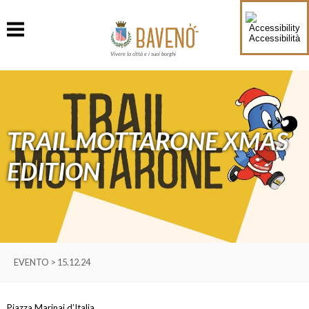
Accessibilità
Vivere la città e i suoi borghi
TRAIL MOTTARONE XMAS
EDITION
EVENTO > 15.12.24
Piazza Marinai d’Italia