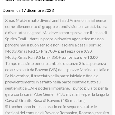
Domenica 17 dicembre 2023
Xmas Motty è nato diversi anni fa ad Armeno inizialmente
come allenamento di gruppo e condivisione in amicizia, ora
è diventata una gara! Ma deve sempre prevalere il senso di
Spirito Trail… dare un proprio risvolto agonistico ma non
perdere mai il buon senso e non lasciare a casa il sorriso!
Motty Xmas Red
17 km
700+
partenza ore 9.30.
Motty Xmas Run
9,5 km
– 350+
partenza ore 10.00.
Tempo massimo per entrambe le distanze 3 h. La partenza
ed arrivo sarà da Baveno (VB) dalle piazze Marinai d’Italia e
IV Novembre, il tracciato nella parte iniziale e finale e
prevalentemente in asfalto nella parte centrale tutto su
sentieristica CAI e poderali montane, il punto più alto per la
gara corta sarà l’Alpe Gemelli (475 mt s.l.m.) e per la lunga la
Cava di Granito Rosa di Baveno (485 mt s.l.m.).
Si toccheranno in senso orario ed in sequenza tutte le
frazioni del comune di Baveno: Romanico, Roncaro, transito