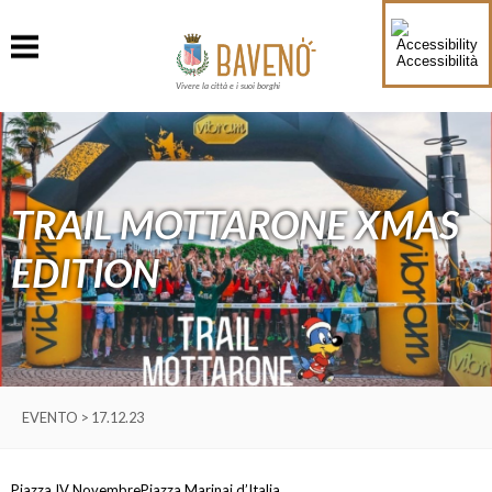
Accessibilità
Vivere la città e i suoi borghi
TRAIL MOTTARONE XMAS
EDITION
EVENTO > 17.12.23
Piazza IV Novembre
Piazza Marinai d’Italia