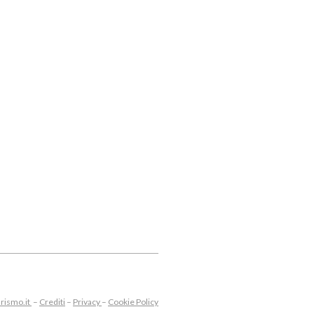
Leaflet
rismo.it
–
Crediti
–
Privacy
–
Cookie Policy