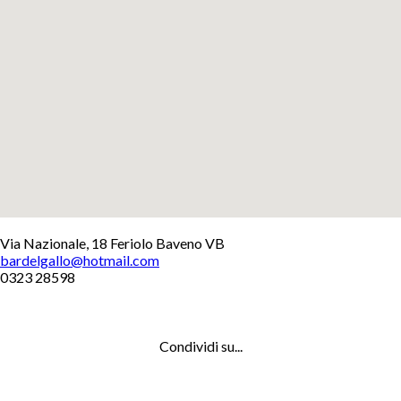
+
Via Nazionale, 18 Feriolo Baveno VB
bardelgallo@hotmail.com
−
0323 28598
Leaflet
Condividi su...