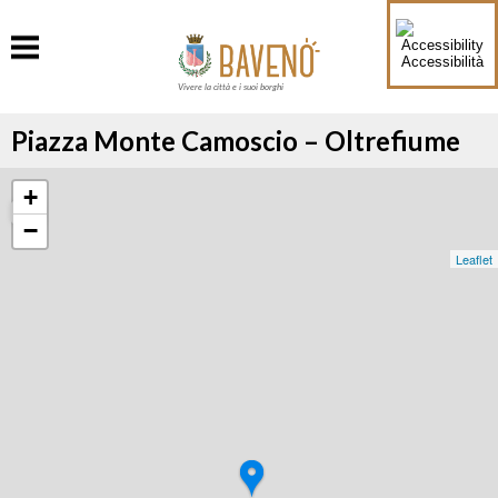
Accessibilità
Vivere la città e i suoi borghi
Piazza Monte Camoscio – Oltrefiume
+
−
Leaflet