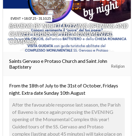
EVENT > 18.07.25 - 31.10.25
BAVENO BY NIGHT: EVENING OPENING AND
GUIDED TOURS TO THE MONUMENTAL
COMPLEX
Saints Gervaso e Protaso Church and Saint John
Baptistery
Religion
From the 18th of July to the 31st of October, Fridays
night. Extra date Sunday 10th August
After the favourable response last season, the Parish
of Baveno is once again proposing the EVENING
opening of the Monumental Complex this year!
Guided tours of the SS. Gervaso and Protaso
complex (lasting about 45 minutes) will take place on