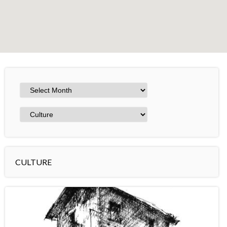
+
−
Leaflet
CULTURE