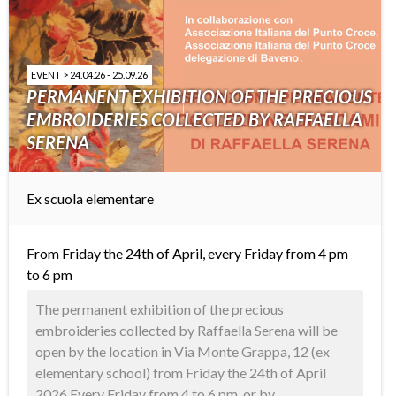
EVENT > 24.04.26 - 25.09.26
PERMANENT EXHIBITION OF THE PRECIOUS
EMBROIDERIES COLLECTED BY RAFFAELLA
SERENA
Ex scuola elementare
From Friday the 24th of April, every Friday from 4 pm
to 6 pm
The permanent exhibition of the precious
embroideries collected by Raffaella Serena will be
open by the location in Via Monte Grappa, 12 (ex
elementary school) from Friday the 24th of April
2026 Every Friday from 4 to 6 pm, or by