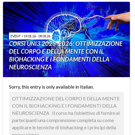
EVENT > 19.01.26 - 09.03.26
CORSI UNI3 2025-2026: OTTIMIZZAZIONE
DEL CORPO E DELLA MENTE CON IL
BIOHACKING E I FONDAMENTI DELLA
NEUROSCIENZA
Sorry, this entry is only available in
Italian
.
OTTIMIZZAZIONE DEL CORPO E DELLA MENTE
CON IL BIOHACKING E I FONDAMENTI DELLA
NEUROSCIENZA Il corso ha l’obiettivo di fornire ai
partecipanti una comprensione completa su come
applicare le tecniche di biohacking e i principi della
neuroscienza ...