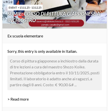
EVENT > 15.11.25 - 13.12.25
SUMIE: CORSO DI PITTURA GIAPPONESE A
INCHIOSTRO
Ex scuola elementare
Sorry, this entry is only available in
Italian
.
Corso di pittura giapponese a inchiostro dalla durata
di tre lezioni a cura del maestro Shozo Koike.
Prenotazione obbligatoria entro il 10/11/2025, posti
limitati. Il laboratorio è adatto anche ai ragazzi, a
partire dagli 8 anni. Costo: € 90,00 &# ...
> Read more