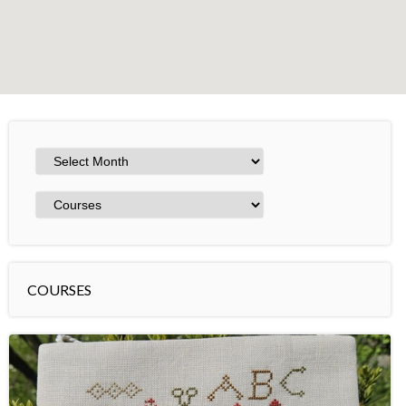
+
−
Leaflet
COURSES