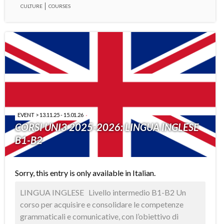
CULTURE
COURSES
EVENT > 13.11.25 - 15.01.26
CORSI UNI3 2025-2026: LINGUA INGLESE
B1-B2
Sorry, this entry is only available in
Italian
.
LINGUA INGLESE Livello intermedio B1-B2 Un
corso per acquisire e consolidare le competenze
grammaticali e comunicative, con l’obiettivo di