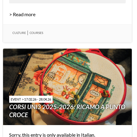
> Read more
CULTURE
COURSES
EVENT > 17.02.26 - 28.04.26
CORSI UNI3 2025-2026: RICAMO A PUNTO
CROCE
Sorry, this entry is only available in
Italian
.