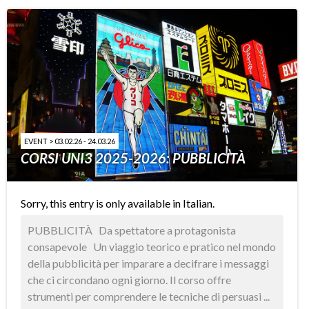
EVENT > 03.02.26 - 24.03.26
CORSI UNI3 2025-2026: PUBBLICITÀ
Sorry, this entry is only available in
Italian
.
PUBBLICITÀ Da spettatore a protagonista
consapevole Un viaggio teorico e pratico nel mondo
della pubblicità per imparare a decifrare i messaggi
che ci circondano ogni giorno. Il corso offre
strumenti per comprendere le tecniche di persuasi ...