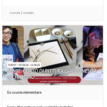
CULTURE
COURSES
EVENT > 07.03.26 - 11.04.26
SUMIE: CORSO DI PITTURA GIAPPONESE A
INCHIOSTRO
Ex scuola elementare
Sorry, this entry is only available in
Italian
.