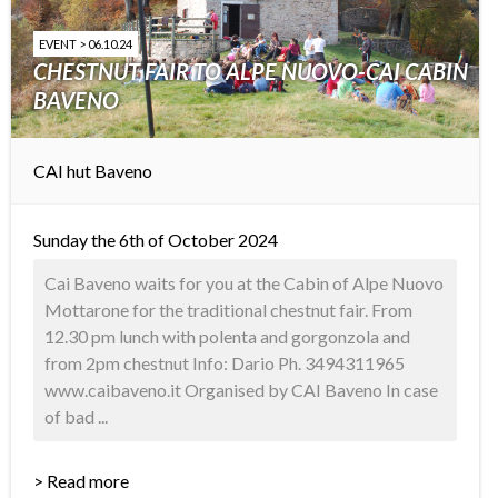
EVENT > 06.10.24
CHESTNUT FAIR TO ALPE NUOVO-CAI CABIN
BAVENO
CAI hut Baveno
Sunday the 6th of October 2024
Cai Baveno waits for you at the Cabin of Alpe Nuovo
Mottarone for the traditional chestnut fair. From
12.30 pm lunch with polenta and gorgonzola and
from 2pm chestnut Info: Dario Ph. 3494311965
www.caibaveno.it Organised by CAI Baveno In case
of bad ...
> Read more