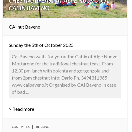
CHESTNUT FEAST AT ALPE NUOVO-CAI
CABIN BAVENO
CAI hut Baveno
Sunday the 5th of October 2025
Cai Baveno waits for you at the Cabin of Alpe Nuovo
Mottarone for the traditional chestnut feast. From
12.30 pm lunch with polenta and gorgonzola and
from 2pm chestnut Info: Dario Ph. 3494311965
www.caibaveno.it Organised by CAI Baveno In case
of bad ...
> Read more
CONTRY FEST
TREKKING