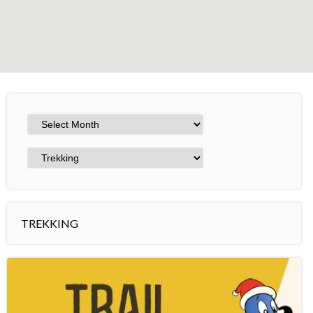
+
−
Leaflet
TREKKING