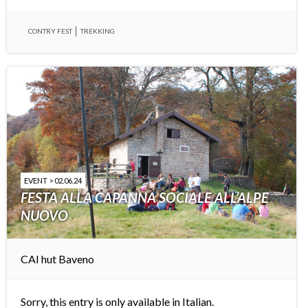
CONTRY FEST
TREKKING
EVENT > 02.06.24
FESTA ALLA CAPANNA SOCIALE ALL’ALPE
NUOVO
CAI hut Baveno
Sorry, this entry is only available in
Italian
.