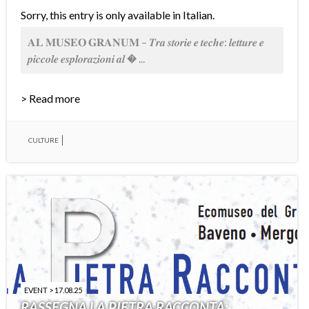
Sorry, this entry is only available in
Italian
.
𝐀𝐋 𝐌𝐔𝐒𝐄𝐎 𝐆𝐑𝐀𝐍𝐔𝐌 – 𝑻𝒓𝒂 𝒔𝒕𝒐𝒓𝒊𝒆 𝒆 𝒕𝒆𝒄𝒉𝒆: 𝒍𝒆𝒕𝒕𝒖𝒓𝒆 𝒆
𝒑𝒊𝒄𝒄𝒐𝒍𝒆 𝒆𝒔𝒑𝒍𝒐𝒓𝒂𝒛𝒊𝒐𝒏𝒊 𝒂𝒍 � ...
> Read more
CULTURE
EVENT > 17.08.25
RASSEGNA LA PIETRA RACCONTA: