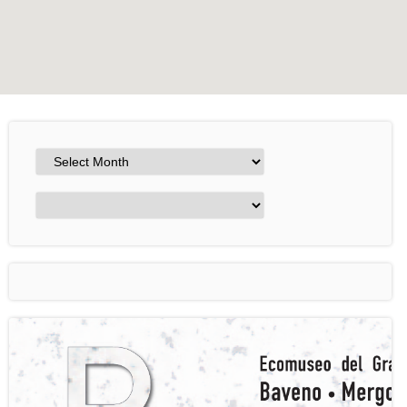
+
−
Leaflet