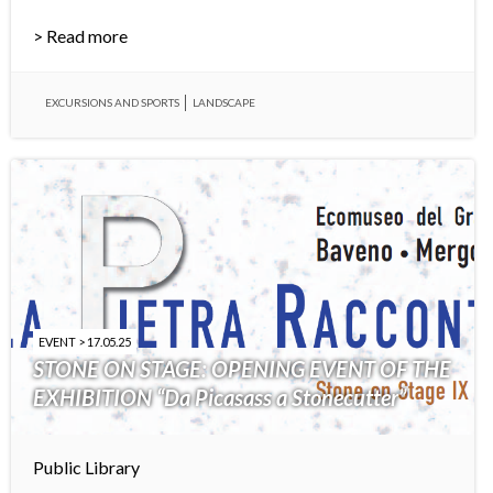
> Read more
EXCURSIONS AND SPORTS
LANDSCAPE
EVENT > 17.05.25
STONE ON STAGE: OPENING EVENT OF THE
EXHIBITION “Da Picasass a Stonecutter”
Public Library