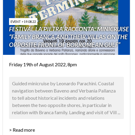
EVENT > 19.08.22
FESTIVAL LA PIETRA RACCONTA: MINICRUISE
“FAMILY BRANCA AND THEIR VILLAS ON THE
OPPOSITE FRONT OF BORROMEAN GULF”
Friday 19th of August 2022, 8pm
Guided minicruise by Leonardo Parachini. Coastal
navigation between Baveno and Verbania Pallanza
to tell about historical incidents and relations
between the two opposite shores, in particular in
relation with Branca family. Landing and visit of Vill ...
> Read more