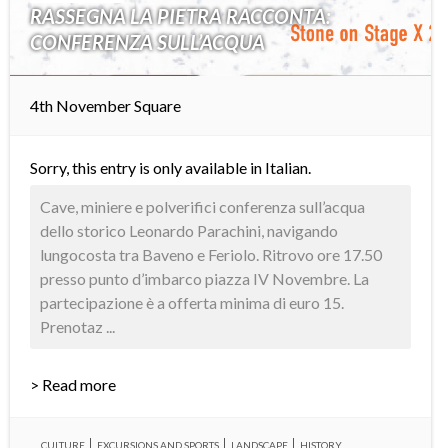
RASSEGNA LA PIETRA RACCONTA:
CONFERENZA SULL’ACQUA
4th November Square
Sorry, this entry is only available in
Italian
.
Cave, miniere e polverifici conferenza sull’acqua
dello storico Leonardo Parachini, navigando
lungocosta tra Baveno e Feriolo. Ritrovo ore 17.50
presso punto d’imbarco piazza IV Novembre. La
partecipazione è a offerta minima di euro 15.
Prenotaz ...
> Read more
CULTURE
EXCURSIONS AND SPORTS
LANDSCAPE
HISTORY