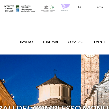
ITA
Cerca
ITA
ENG
BAVENO
ITINERARI
COSA FARE
EVENTI
RALI DEL COMPLESSO MON