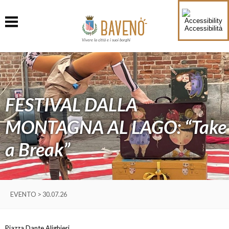
Accessibilità
Vivere la città e i suoi borghi
FESTIVAL DALLA
MONTAGNA AL LAGO: “Take
a Break”
EVENTO > 30.07.26
Piazza Dante Alighieri