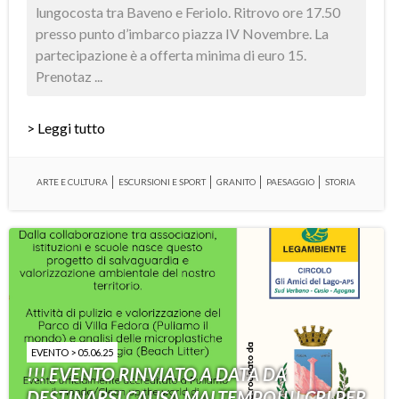
lungocosta tra Baveno e Feriolo. Ritrovo ore 17.50
presso punto d’imbarco piazza IV Novembre. La
partecipazione è a offerta minima di euro 15.
Prenotaz ...
> Leggi tutto
ARTE E CULTURA
ESCURSIONI E SPORT
GRANITO
PAESAGGIO
STORIA
EVENTO > 05.06.25
!!! EVENTO RINVIATO A DATA DA
DESTINARSI CAUSA MALTEMPO!!!! CRI PER