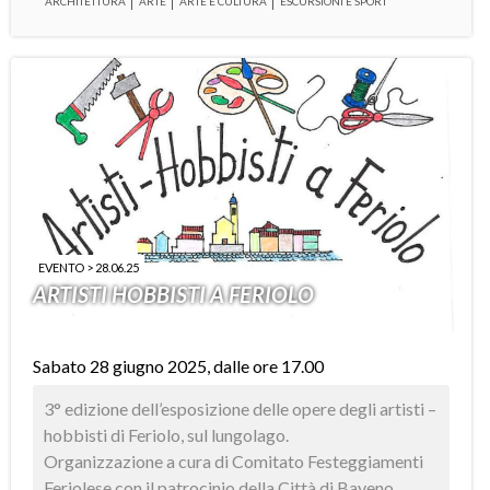
ARCHITETTURA
ARTE
ARTE E CULTURA
ESCURSIONI E SPORT
EVENTO > 28.06.25
ARTISTI HOBBISTI A FERIOLO
Sabato 28 giugno 2025, dalle ore 17.00
3° edizione dell’esposizione delle opere degli artisti –
hobbisti di Feriolo, sul lungolago.
Organizzazione a cura di Comitato Festeggiamenti
Feriolese con il patrocinio della Città di Baveno.