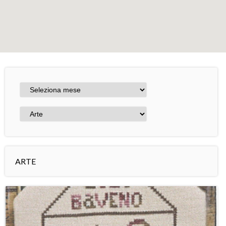
+
−
Leaflet
ARTE